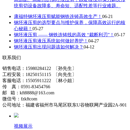
统剪切设备故障多、寿命短、适配性差等行业难题。
康福特钢坯液压剪赋能钢铁连铸高效生产！
06-21
钢坯液压剪的选型要点与维护保养，保障高效运行的核
心秘籍！
05-27
钢坯液压剪 —— 钢铁连铸线的高效 “裁断利刃”！
05-17
钢坯液压剪液压系统如何做好养护！
04-27
钢坯液压剪出现问题该如何解决？
04-12
联系我们
销售电话：15980284122 〔孙先生〕
工程安装：18250151115 〔向先生〕
客服电话：15505911222 〔林小姐〕
传 真：0591-83454766
邮 箱：kft8888@163.com
微信号：fzkftcom
公司地址：福建省福州市马尾区联东U谷物联网产业园2A-901
视频展示