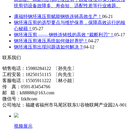
统剪切设备故障多、寿命短、适配性差等行业难题。
康福特钢坯液压剪赋能钢铁连铸高效生产！
06-21
钢坯液压剪的选型要点与维护保养，保障高效运行的核
心秘籍！
05-27
钢坯液压剪 —— 钢铁连铸线的高效 “裁断利刃”！
05-17
钢坯液压剪液压系统如何做好养护！
04-27
钢坯液压剪出现问题该如何解决？
04-12
联系我们
销售电话：15980284122 〔孙先生〕
工程安装：18250151115 〔向先生〕
客服电话：15505911222 〔林小姐〕
传 真：0591-83454766
邮 箱：kft8888@163.com
微信号：fzkftcom
公司地址：福建省福州市马尾区联东U谷物联网产业园2A-901
视频展示