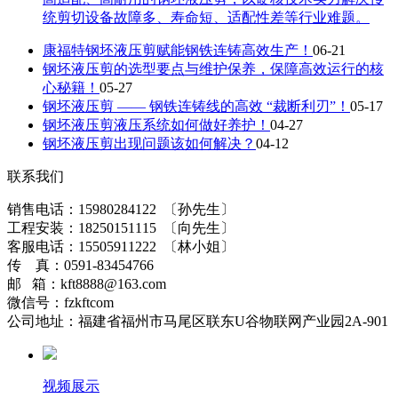
统剪切设备故障多、寿命短、适配性差等行业难题。
康福特钢坯液压剪赋能钢铁连铸高效生产！
06-21
钢坯液压剪的选型要点与维护保养，保障高效运行的核
心秘籍！
05-27
钢坯液压剪 —— 钢铁连铸线的高效 “裁断利刃”！
05-17
钢坯液压剪液压系统如何做好养护！
04-27
钢坯液压剪出现问题该如何解决？
04-12
联系我们
销售电话：15980284122 〔孙先生〕
工程安装：18250151115 〔向先生〕
客服电话：15505911222 〔林小姐〕
传 真：0591-83454766
邮 箱：kft8888@163.com
微信号：fzkftcom
公司地址：福建省福州市马尾区联东U谷物联网产业园2A-901
视频展示