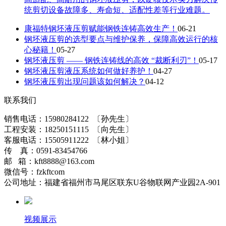
统剪切设备故障多、寿命短、适配性差等行业难题。
康福特钢坯液压剪赋能钢铁连铸高效生产！
06-21
钢坯液压剪的选型要点与维护保养，保障高效运行的核
心秘籍！
05-27
钢坯液压剪 —— 钢铁连铸线的高效 “裁断利刃”！
05-17
钢坯液压剪液压系统如何做好养护！
04-27
钢坯液压剪出现问题该如何解决？
04-12
联系我们
销售电话：15980284122 〔孙先生〕
工程安装：18250151115 〔向先生〕
客服电话：15505911222 〔林小姐〕
传 真：0591-83454766
邮 箱：kft8888@163.com
微信号：fzkftcom
公司地址：福建省福州市马尾区联东U谷物联网产业园2A-901
视频展示