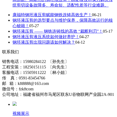
统剪切设备故障多、寿命短、适配性差等行业难题。
康福特钢坯液压剪赋能钢铁连铸高效生产！
06-21
钢坯液压剪的选型要点与维护保养，保障高效运行的核
心秘籍！
05-27
钢坯液压剪 —— 钢铁连铸线的高效 “裁断利刃”！
05-17
钢坯液压剪液压系统如何做好养护！
04-27
钢坯液压剪出现问题该如何解决？
04-12
联系我们
销售电话：15980284122 〔孙先生〕
工程安装：18250151115 〔向先生〕
客服电话：15505911222 〔林小姐〕
传 真：0591-83454766
邮 箱：kft8888@163.com
微信号：fzkftcom
公司地址：福建省福州市马尾区联东U谷物联网产业园2A-901
视频展示