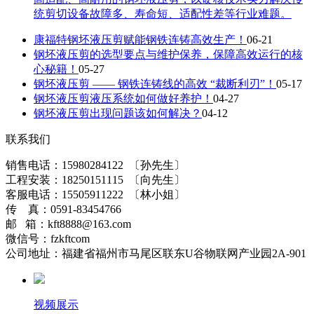
统剪切设备故障多、寿命短、适配性差等行业难题。
康福特钢坯液压剪赋能钢铁连铸高效生产！
06-21
钢坯液压剪的选型要点与维护保养，保障高效运行的核
心秘籍！
05-27
钢坯液压剪 —— 钢铁连铸线的高效 “裁断利刃”！
05-17
钢坯液压剪液压系统如何做好养护！
04-27
钢坯液压剪出现问题该如何解决？
04-12
联系我们
销售电话：15980284122 〔孙先生〕
工程安装：18250151115 〔向先生〕
客服电话：15505911222 〔林小姐〕
传 真：0591-83454766
邮 箱：kft8888@163.com
微信号：fzkftcom
公司地址：福建省福州市马尾区联东U谷物联网产业园2A-901
视频展示