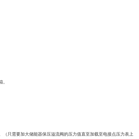
箱。
。（只需要加大储能器保压溢流阀的压力值直至加载至电接点压力表上