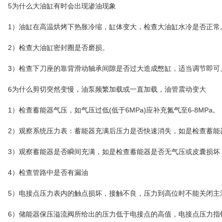
5为什么大油缸有时会出现渗油现象
1）油缸在高温烘烤下热胀冷缩，缸体变大，检查大油缸水冷是否正常
2）检查大油缸密封圈是否磨损。
3）检查下刀座的靠背滑动轴承间隙是否过大造成憋缸，适当调节即可
6为什么剪切突然变慢，油泵频繁加载或一直加载，油管震动变大
1）检查蓄能器气压，如气压过低(低于6MPa)应补充氮气至6-8MPa。
2）观察系统压力表：蓄能器充满后压力是否快速消失，如是检查蓄能
3）观察蓄能器是否瞬间充满，如是检查蓄能器是否无气压或皮囊损坏
4）检查管路中是否有漏油
5）电接点压力表内的触点损坏，接触不良，压力到高位时不能关闭主
6）储能器保压溢流阀所给出的压力低于电接点的高值，电接点压力指