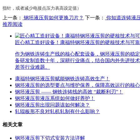
指针，或者减少电接点压力表高设定值）
上一条：
钢坯液压剪如何更换刀片？
下一条：
你知道连铸液
推荐阅读
匠心精工造好设备！康福特钢坯液压剪的硬核技术与可靠
作为钢铁连铸生产线的核心配套设备，钢坯液压剪的稳定
备研发制造数十年，深耕行业痛点，结合国内外先进技术
差等行业难题。
康福特钢坯液压剪赋能钢铁连铸高效生产！
钢坯液压剪的选型要点与维护保养，保障高效运行的核心
钢坯液压剪 —— 钢铁连铸线的高效 “裁断利刃”！
钢坯液压剪液压系统如何做好养护！
钢坯液压剪出现问题该如何解决？
轧辊板形不良对轧机轧制有什么影响？
相关文章
钢坯液压剪下切式安装方法详解