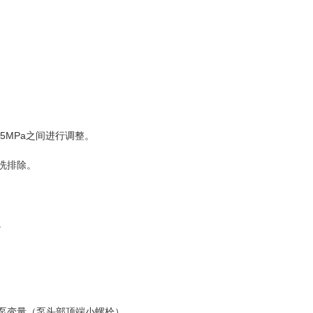
5MPa之间进行调整。
洗排除。
。
泵变量（泵头部顶端小螺栓）。