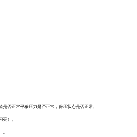
值是否正常平移压力是否正常，保压状态是否正常。
闪亮）。
）。