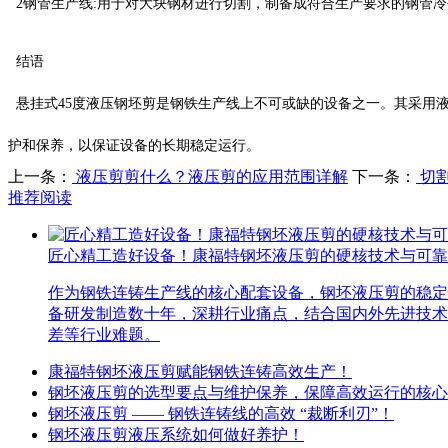
2钢管生产线:用于对大块钢材进行切割，制备成符合生产要求的钢管冷
结语
悬挂式45度液压钢坯剪是钢铁生产线上不可或缺的设备之一。其采用
护和保养，以保证设备的长期稳定运行。
上一条：
液压剪剪什么？液压剪的应用范围详解
下一条：
切
推荐阅读
匠心精工造好设备！康福特钢坯液压剪的硬核技术与可靠
作为钢铁连铸生产线的核心配套设备，钢坯液压剪的稳定
备研发制造数十年，深耕行业痛点，结合国内外先进技术
差等行业难题。
康福特钢坯液压剪赋能钢铁连铸高效生产！
钢坯液压剪的选型要点与维护保养，保障高效运行的核心
钢坯液压剪 —— 钢铁连铸线的高效 “裁断利刃”！
钢坯液压剪液压系统如何做好养护！