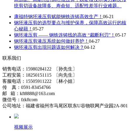
统剪切设备故障多、寿命短、适配性差等行业难题。
康福特钢坯液压剪赋能钢铁连铸高效生产！
06-21
钢坯液压剪的选型要点与维护保养，保障高效运行的核
心秘籍！
05-27
钢坯液压剪 —— 钢铁连铸线的高效 “裁断利刃”！
05-17
钢坯液压剪液压系统如何做好养护！
04-27
钢坯液压剪出现问题该如何解决？
04-12
联系我们
销售电话：15980284122 〔孙先生〕
工程安装：18250151115 〔向先生〕
客服电话：15505911222 〔林小姐〕
传 真：0591-83454766
邮 箱：kft8888@163.com
微信号：fzkftcom
公司地址：福建省福州市马尾区联东U谷物联网产业园2A-901
视频展示