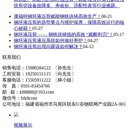
统剪切设备故障多、寿命短、适配性差等行业难题。
康福特钢坯液压剪赋能钢铁连铸高效生产！
06-21
钢坯液压剪的选型要点与维护保养，保障高效运行的核
心秘籍！
05-27
钢坯液压剪 —— 钢铁连铸线的高效 “裁断利刃”！
05-17
钢坯液压剪液压系统如何做好养护！
04-27
钢坯液压剪出现问题该如何解决？
04-12
联系我们
销售电话：15980284122 〔孙先生〕
工程安装：18250151115 〔向先生〕
客服电话：15505911222 〔林小姐〕
传 真：0591-83454766
邮 箱：kft8888@163.com
微信号：fzkftcom
公司地址：福建省福州市马尾区联东U谷物联网产业园2A-901
视频展示