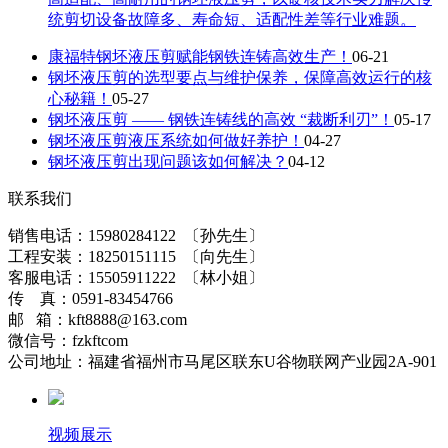
统剪切设备故障多、寿命短、适配性差等行业难题。
康福特钢坯液压剪赋能钢铁连铸高效生产！
06-21
钢坯液压剪的选型要点与维护保养，保障高效运行的核
心秘籍！
05-27
钢坯液压剪 —— 钢铁连铸线的高效 “裁断利刃”！
05-17
钢坯液压剪液压系统如何做好养护！
04-27
钢坯液压剪出现问题该如何解决？
04-12
联系我们
销售电话：15980284122 〔孙先生〕
工程安装：18250151115 〔向先生〕
客服电话：15505911222 〔林小姐〕
传 真：0591-83454766
邮 箱：kft8888@163.com
微信号：fzkftcom
公司地址：福建省福州市马尾区联东U谷物联网产业园2A-901
视频展示